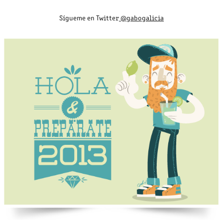
Sígueme en Twitter
@gabogalicia