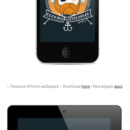
:: Treasure iPhone wallpaper :: Download
here
/ Descárgalo
aquí