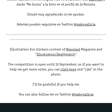
darle "Me Gusta" a la foto en el perfil de la Revista.
Estaré muy agradecido si me ayudan.
Además pueden seguirme en Twitter
@gabogalicia
-------------------------------------------------------------------
--------------------------------------------------------------
Illustration for stickers contest of
Neopixel
Magazine and
"
Illustrators Deathmatch
".
The competition is open until 15 September, so if you want to
help me get more votes, you can
click here
and "Like" in the
photo.
I'll be grateful if you help me.
You can also follow me on Twitter
@gabogalicia