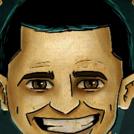
::GOYITO POWER II::
2013