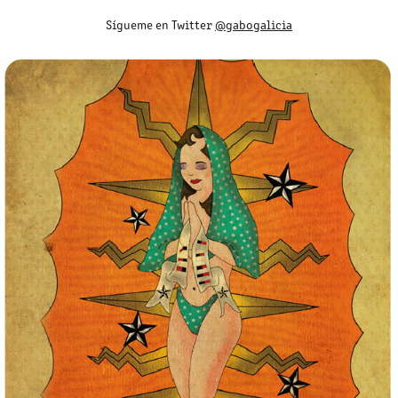
Sígueme en Twitter
@gabogalicia