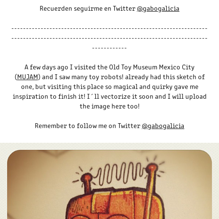
Recuerden seguirme en Twitter
@gabogalicia
-------------------------------------------------------------------
-------------------------------------------------------------------
------------
A few days ago I visited the Old Toy Museum Mexico City
(
MUJAM
) and I saw many toy robots! already had this sketch of
one, but visiting this place so magical and quirky gave me
inspiration to finish it! I´ll vectorize it soon and I will upload
the image here too!
Remember to follow me on Twitter
@gabogalicia